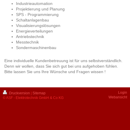
Industrieautomation
Projektierung und Planung
SPS - Programmierung
Schaltanlagenbau
Visualisierungslösungen
Energieverteilungen
Antriebstechnik
Messtechnik
Sondermaschinenbau
Eine individuelle Kundenbetreuung ist für uns selbstverständlich.
Denn wir wollen, dass Sie sich gut bei uns aufgehoben fühlen.
Bitte lassen Sie uns Ihre Wünsche und Fragen wissen !
Login
Druckversion
|
Sitemap
Webansicht
© ASF - Elektrotechnik GmbH & Co KG